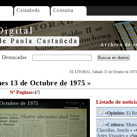
Castañeda
Consulta
Destacadas
EL LITORAL, Sábado 11 de Octubre de 1975
s 13 de Octubre de 1975
»
Nº Páginas:
4/5
Listado de notici
Octubre de 1975
«
Opinión
:
El Re
«
Cultura
:
Muest
Clucellas, Josefa
» «
Artes Visuales
» «
So