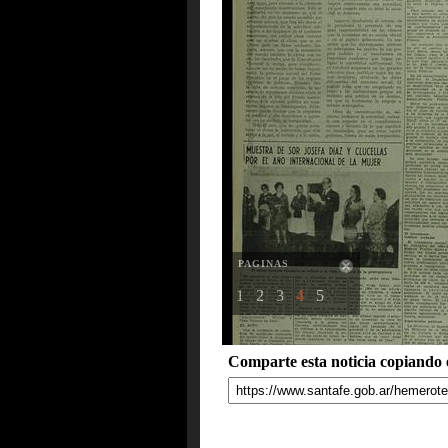
PAGINAS
1
2
3
4
5
Comparte esta noticia copiando e