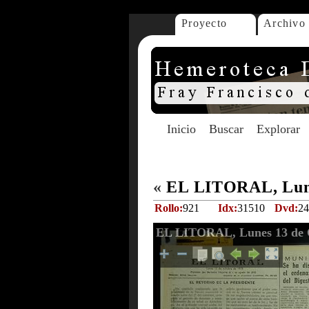
Proyecto
Archivo
Inicio
Buscar
Explorar
«
EL LITORAL, Lune
Rollo:
921
Idx:
31510
Dvd:
24
EL LITORAL, Lunes 13 de 