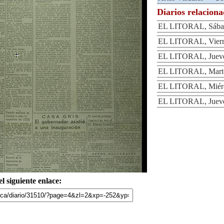
Diarios relacion
EL LITORAL, Sábad
EL LITORAL, Vierne
EL LITORAL, Jueves
EL LITORAL, Martes
EL LITORAL, Miérco
EL LITORAL, Jueves
l siguiente enlace: