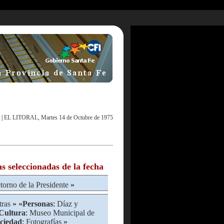
|
EL LITORAL, Martes 14 de Octubre de 1975
as seleccionadas de la fecha
torno de la Presidente
»
ras
» «
Personas
:
Díaz y
Cultura
:
Museo Municipal de
ciedad
:
Fotografías
»