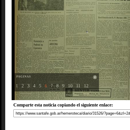
PAGINAS
1
2
3
4
5
6
7
8
9
10
11
12
Comparte esta noticia copiando el siguiente enlace: