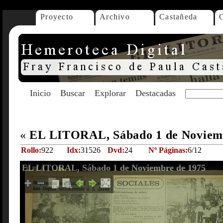
Proyecto
Archivo
Castañeda
Inicio
Buscar
Explorar
Destacadas
«
EL LITORAL, Sábado 1 de Noviem
Rollo:
922
Idx:
31526
Dvd:
24
Nº Páginas:
6/12
EL LITORAL, Sábado 1 de Noviembre de 1975