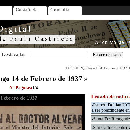
Castañeda
Consulta
Destacadas
EL ORDEN, Sábado 13 de Febrero de 1937
|
o 14 de Febrero de 1937
»
Nº Páginas:
1/4
Listado de notici
Febrero de 1937
-Ramón Doldan UCR: 
a ser prescindente en 
-Santa Fe: Reorganiz
-San Carlos Centro: a