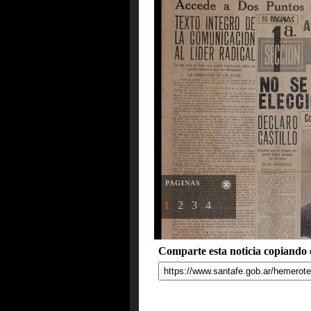
PAGINAS
1
2
3
4
Comparte esta noticia copiando e