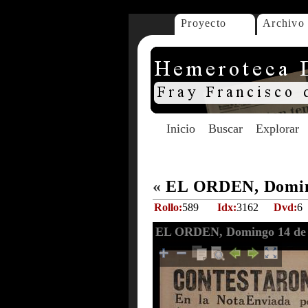
Proyecto
Archivo
Inicio
Buscar
Explorar
«
EL ORDEN, Doming
Rollo:
589
Idx:
3162
Dvd:
6
EL ORDEN, Domingo 14 de 