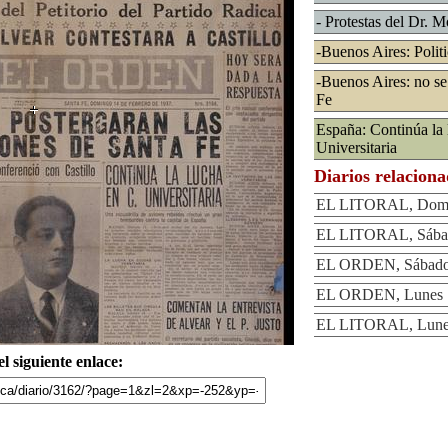
- Protestas del Dr. 
-Buenos Aires: Politi
-Buenos Aires: no se
Fe
España: Continúa la 
Universitaria
Diarios relacion
EL LITORAL, Domin
EL LITORAL, Sábad
EL ORDEN, Sábado 
EL ORDEN, Lunes 1
EL LITORAL, Lunes
l siguiente enlace: