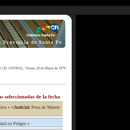
6
|
EL LITORAL, Viernes 26 de Marzo de 1976
as seleccionadas de la fecha
ires
» «
Judicial
:
Pena de Muerte
lud en Peligro
»