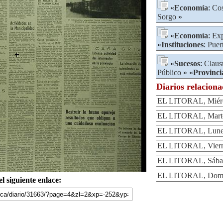
«
Economía
:
Co
Sorgo
»
«
Economía
:
Exp
«
Instituciones
:
Puer
«
Sucesos
:
Claus
Público
» «
Provinci
Diarios relacion
EL LITORAL, Miérc
EL LITORAL, Marte
EL LITORAL, Lunes
EL LITORAL, Viern
EL LITORAL, Sábad
EL LITORAL, Domin
l siguiente enlace: