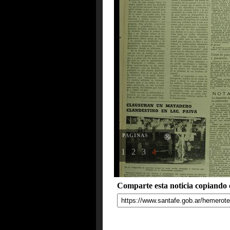
PAGINAS
1
2
3
4
Comparte esta noticia copiando e