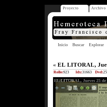
Proyecto
Archivo
Inicio
Buscar
Explorar
«
EL LITORAL, Juev
Rollo:
923
Idx:
31663
Dvd:
25
EL LITORAL, Jueves 25 de