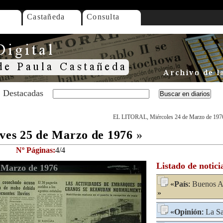
Castañeda
Consulta
Destacadas
EL LITORAL, Miércoles 24 de Marzo de 197
es 25 de Marzo de 1976
»
Nº Páginas:
4/4
Listado de notici
 Marzo de 1976
«
País
:
Buenos A
»
«
Opinión
:
La Sa