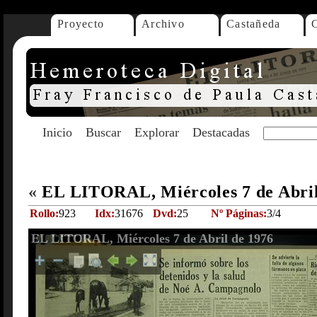
Proyecto
Archivo
Castañeda
Inicio
Buscar
Explorar
Destacadas
«
EL LITORAL, Miércoles 7 de Abri
Rollo:
923
Idx:
31676
Dvd:
25
Nº Páginas:
3/4
EL LITORAL, Miércoles 7 de Abril de 1976