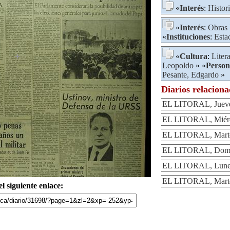
«
Interés
:
Histor
«
Interés
:
Obras 
«
Instituciones
:
Esta
«
Cultura
:
Liter
Leopoldo
» «
Person
Pesante, Edgardo
»
Diarios relacion
EL LITORAL, Jueves
EL LITORAL, Miérco
EL LITORAL, Martes
EL LITORAL, Domi
EL LITORAL, Lunes
EL LITORAL, Marte
l siguiente enlace: