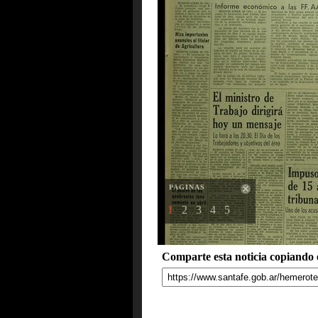
PAGINAS
1
2
3
4
5
Comparte esta noticia copiando e