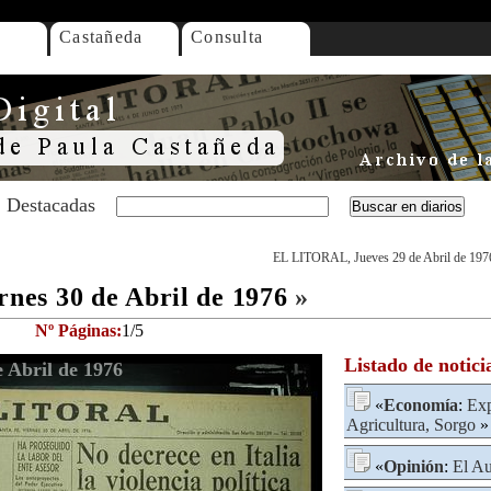
Castañeda
Consulta
Destacadas
EL LITORAL, Jueves 29 de Abril de 197
es 30 de Abril de 1976
»
Nº Páginas:
1/5
Listado de notici
 Abril de 1976
«
Economía
:
Exp
Agricultura, Sorgo
»
«
Opinión
:
El Au