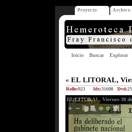
Proyecto
Archivo
Inicio
Buscar
Explorar
«
EL LITORAL, Viern
Rollo:
923
Idx:
31698
Dvd:
25
EL LITORAL, Viernes 30 de