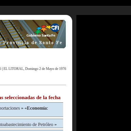
6
|
EL LITORAL, Domingo 2 de Mayo de 1976
as seleccionadas de la fecha
ortaciones
» «
Economía
:
toabastecimiento de Petróleo
»