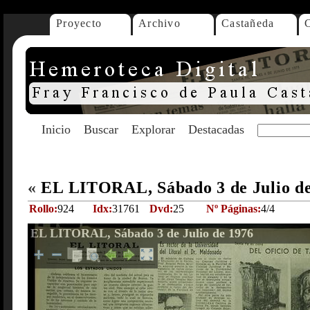
Proyecto
Archivo
Castañeda
Inicio
Buscar
Explorar
Destacadas
«
EL LITORAL, Sábado 3 de Julio d
Rollo:
924
Idx:
31761
Dvd:
25
Nº Páginas:
4/4
EL LITORAL, Sábado 3 de Julio de 1976