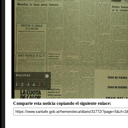
PAGINAS
1
2
3
4
5
Comparte esta noticia copiando el siguiente enlace: