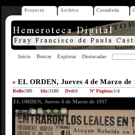
Proyecto
Archivo
Castañeda
Inicio
Buscar
Explorar
Destacadas
«
EL ORDEN, Jueves 4 de Marzo de
Rollo:
589
Idx:
3180
Dvd:
6
Nº Páginas:
1/4
EL ORDEN, Jueves 4 de Marzo de 1937