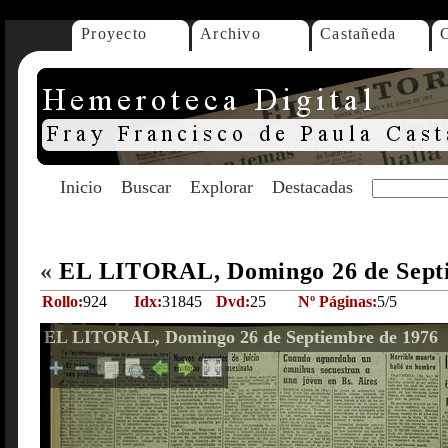
Proyecto
Archivo
Castañeda
Inicio
Buscar
Explorar
Destacadas
«
EL LITORAL, Domingo 26 de Sept
Rollo:
924
Idx:
31845
Dvd:
25
Nº Páginas:
5/5
EL LITORAL, Domingo 26 de Septiembre de 1976