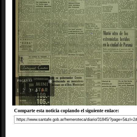
PAGINAS
1
2
3
4
5
Comparte esta noticia copiando el siguiente enlace: