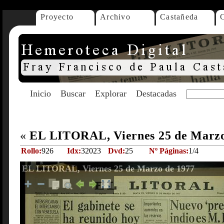
Proyecto
Archivo
Castañeda
Inicio
Buscar
Explorar
Destacadas
«
EL LITORAL, Viernes 25 de Marz
Rollo:
926
Idx:
32023
Dvd:
25
Nº Páginas:
1/4
EL LITORAL, Viernes 25 de Marzo de 1977