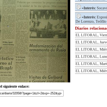
«
Interés
:
Socav
«
Interés
:
Exposi
De Lorenzo, Teófilo
Diarios relacion
EL LITORAL, Vierne
EL LITORAL, Jueves
EL LITORAL, Miérco
EL LITORAL, Lunes
EL LITORAL, Marte
EL LITORAL, Miérc
l siguiente enlace: