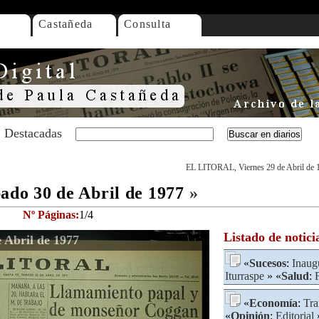
Castañeda
Consulta
Destacadas
EL LITORAL, Viernes 29 de Abril de 
do 30 de Abril de 1977
»
Nº Páginas:
1/4
Listado de notici
Abril de 1977
«
Sucesos
:
Inaug
Iturraspe
» «
Salud
:
«
Economía
:
Tra
«
Opinión
:
Editorial