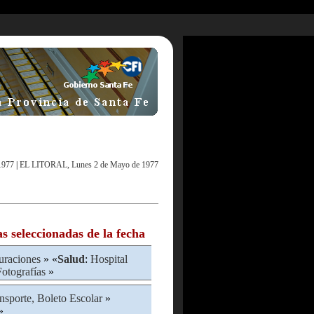
1977
|
EL LITORAL, Lunes 2 de Mayo de 1977
as seleccionadas de la fecha
uraciones
» «
Salud
:
Hospital
Fotografías
»
nsporte, Boleto Escolar
»
»