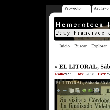
Proyecto
Archivo
Inicio
Buscar
Explorar
«
EL LITORAL, Sába
Rollo:
927
Idx:
32058
Dvd:
25
EL LITORAL, Sábado 30 de 