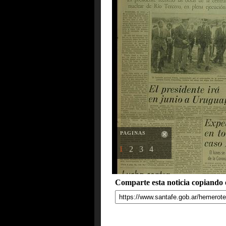
PAGINAS
1
2
3
4
Comparte esta noticia copiando e