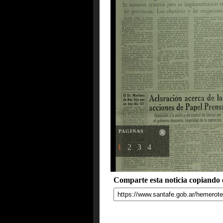
PAGINAS
1
2
3
4
Comparte esta noticia copiando e