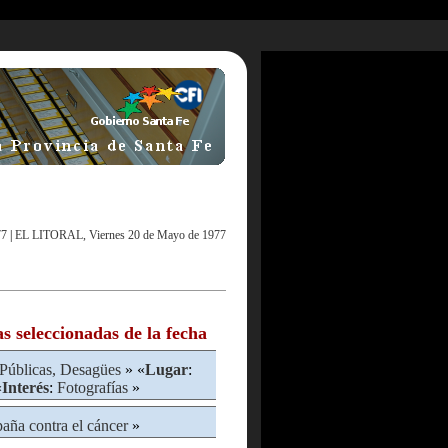
77
|
EL LITORAL, Viernes 20 de Mayo de 1977
as seleccionadas de la fecha
Públicas, Desagües
» «
Lugar
:
«
Interés
:
Fotografías
»
ña contra el cáncer
»