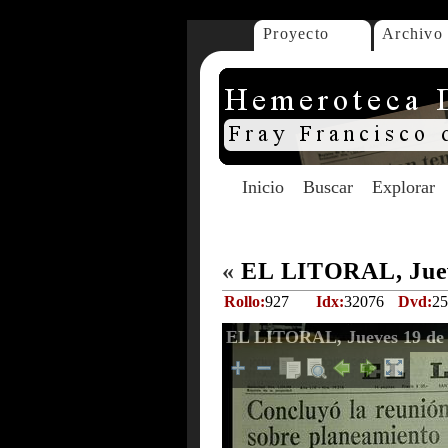
Proyecto
Archivo
Inicio
Buscar
Explorar
«
EL LITORAL, Juev
Rollo:
927
Idx:
32076
Dvd:
25
EL LITORAL, Jueves 19 de