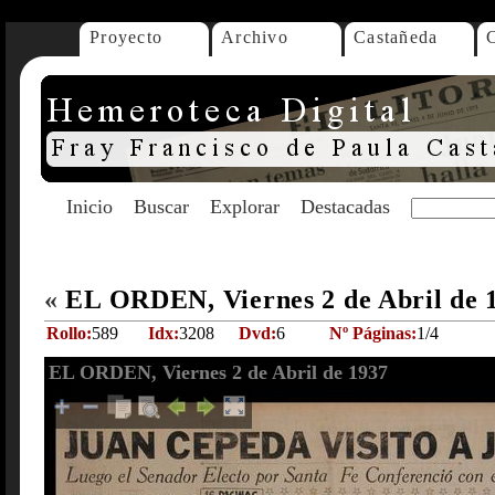
Proyecto
Archivo
Castañeda
Inicio
Buscar
Explorar
Destacadas
«
EL ORDEN, Viernes 2 de Abril de 
Rollo:
589
Idx:
3208
Dvd:
6
Nº Páginas:
1/4
EL ORDEN, Viernes 2 de Abril de 1937