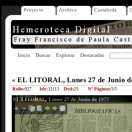
Proyecto
Archivo
Castañeda
Inicio
Buscar
Explorar
Destacadas
«
EL LITORAL, Lunes 27 de Junio d
Rollo:
927
Idx:
32113
Dvd:
25
Nº Páginas:
5/5
EL LITORAL, Lunes 27 de Junio de 1977