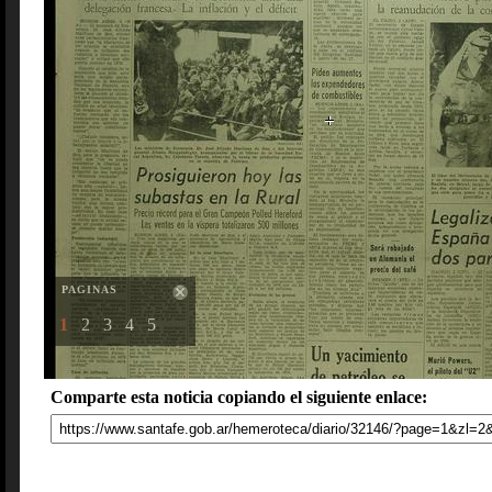
PAGINAS
1
2
3
4
5
Comparte esta noticia copiando el siguiente enlace: