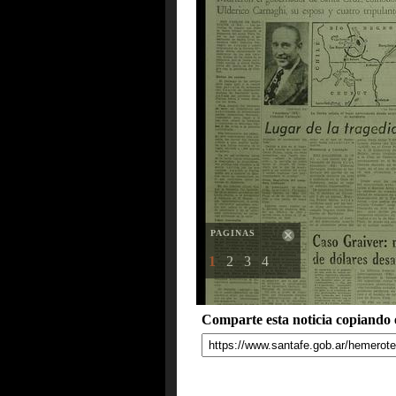
PAGINAS
1
2
3
4
Comparte esta noticia copiando e