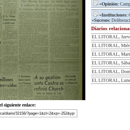
«
Opinión
:
Campo
«
Instituciones
:
«
Sucesos
:
Deliberac
Diarios relacion
EL LITORAL, Jueves
EL LITORAL, Miérco
EL LITORAL, Marte
EL LITORAL, Sábad
EL LITORAL, Domin
EL LITORAL, Lunes
l siguiente enlace: