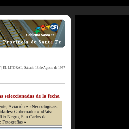
7
|
EL LITORAL, Sábado 13 de Agosto de 1977
as seleccionadas de la fecha
nte, Aviación
» «
Necrológicas
:
idades
:
Gobernador
» «
País
:
Río Negro, San Carlos de
:
Fotografías
»