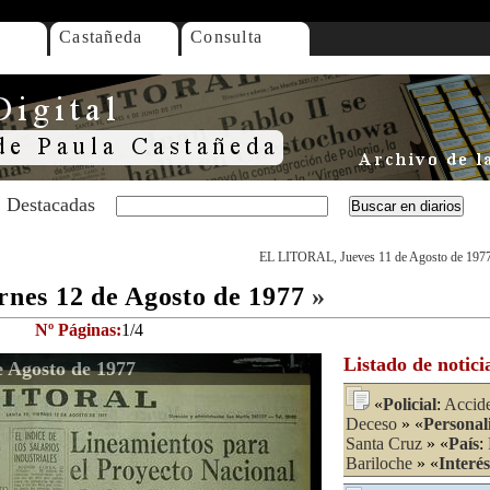
Castañeda
Consulta
Destacadas
EL LITORAL, Jueves 11 de Agosto de 197
es 12 de Agosto de 1977
»
Nº Páginas:
1/4
Listado de notici
 Agosto de 1977
«
Policial
:
Accide
Deceso
» «
Personal
Santa Cruz
» «
País
:
Bariloche
» «
Interés