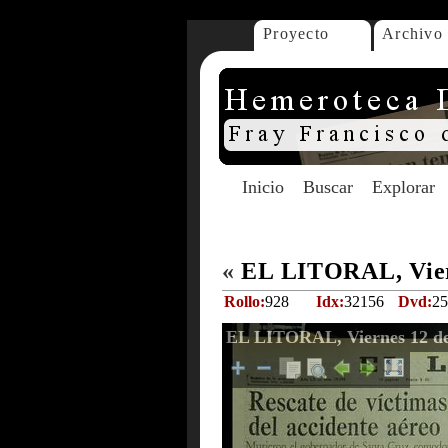
Proyecto
Archivo
Inicio
Buscar
Explorar
«
EL LITORAL, Viern
Rollo:
928
Idx:
32156
Dvd:
25
EL LITORAL, Viernes 12 de