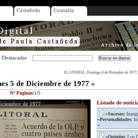
Castañeda
Consulta
Destacadas
EL LITORAL, Domingo 4 de Diciembre de 1977
s 5 de Diciembre de 1977
»
Nº Páginas:
1/5
Listado de notici
ciembre de 1977
«
Sucesos
:
Inaug
«
Personalidades
:
In
»
«
Opinión
:
Los 