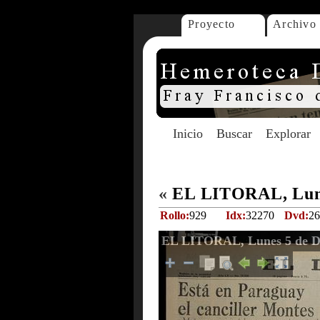
Proyecto
Archivo
Inicio
Buscar
Explorar
«
EL LITORAL, Lune
Rollo:
929
Idx:
32270
Dvd:
26
EL LITORAL, Lunes 5 de Di