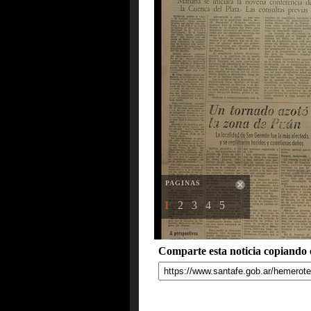
PAGINAS
1
2
3
4
5
Comparte esta noticia copiando e