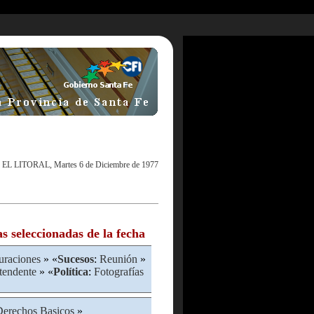
|
EL LITORAL, Martes 6 de Diciembre de 1977
as seleccionadas de la fecha
uraciones
» «
Sucesos
:
Reunión
»
tendente
» «
Política
:
Fotografías
Derechos Basicos
»