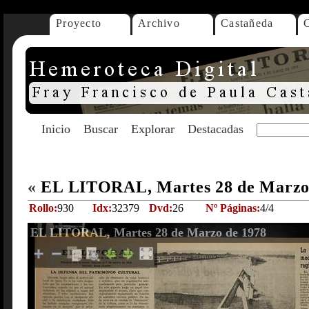
Proyecto
Archivo
Castañeda
Inicio
Buscar
Explorar
Destacadas
«
EL LITORAL, Martes 28 de Marzo
Rollo:
930
Idx:
32379
Dvd:
26
Nº Páginas:
4/4
EL LITORAL, Martes 28 de Marzo de 1978