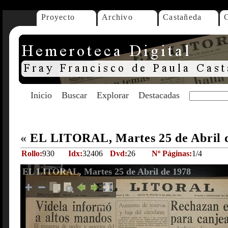
Proyecto
Archivo
Castañeda
Inicio
Buscar
Explorar
Destacadas
«
EL LITORAL, Martes 25 de Abril 
Rollo:
930
Idx:
32406
Dvd:
26
Nº Páginas:
1/4
EL LITORAL, Martes 25 de Abril de 1978