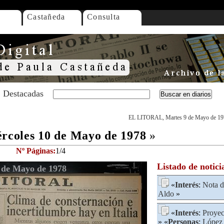
Castañeda
Consulta
Destacadas
EL LITORAL, Martes 9 de Mayo de 19
coles 10 de Mayo de 1978
»
Nº Páginas:
1/4
Listado de notici
de Mayo de 1978
«
Interés
:
Nota d
Aldo
»
«
Interés
:
Proyec
» «
Personas
:
López 