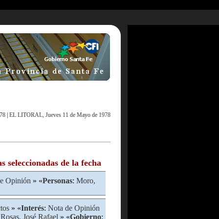
78
|
EL LITORAL, Jueves 11 de Mayo de 1978
as seleccionadas de la fecha
e Opinión
» «
Personas
:
Moro,
tos
» «
Interés
:
Nota de Opinión
Rosas, José Rafael
» «
Gobierno
: