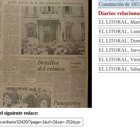
Constitución de 185
Diarios relacion
EL LITORAL, Marte
EL LITORAL, Lunes
EL LITORAL, Domi
EL LITORAL, Jueve
EL LITORAL, Viern
EL LITORAL, Sábad
l siguiente enlace: