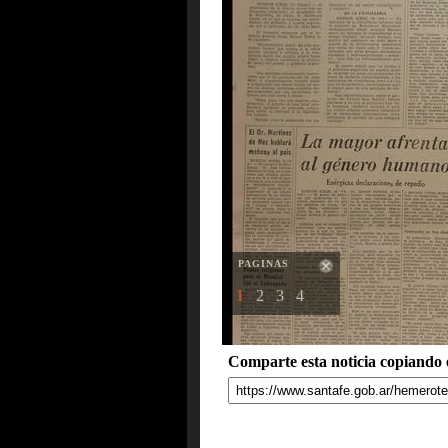
PAGINAS
1
2
3
4
Comparte esta noticia copiando e