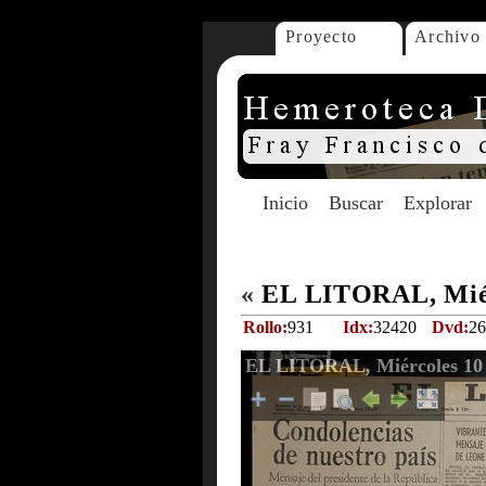
Proyecto
Archivo
Inicio
Buscar
Explorar
«
EL LITORAL, Miér
Rollo:
931
Idx:
32420
Dvd:
26
EL LITORAL, Miércoles 10 