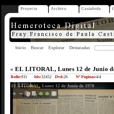
Proyecto
Archivo
Castañeda
Inicio
Buscar
Explorar
Destacadas
«
EL LITORAL, Lunes 12 de Junio d
Rollo:
931
Idx:
32452
Dvd:
26
Nº Páginas:
4/4
EL LITORAL, Lunes 12 de Junio de 1978