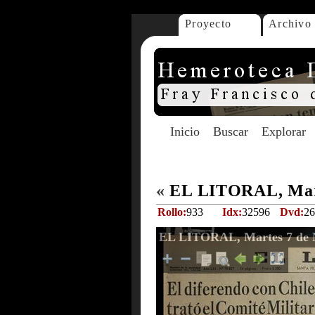
Proyecto
Archivo
Inicio
Buscar
Explorar
«
EL LITORAL, Mart
Rollo:
933
Idx:
32596
Dvd:
26
EL LITORAL, Martes 7 de 