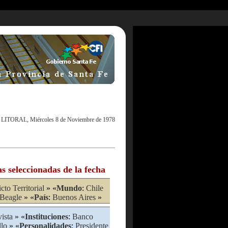
 LITORAL, Miércoles 8 de Noviembre de 1978
as seleccionadas de la fecha
cto Territorial
» «
Mundo
:
Chile
 Beagle
» «
País
:
Buenos Aires
»
ista
» «
Instituciones
:
Banco
llo
» «
Personalidades
:
Presidente