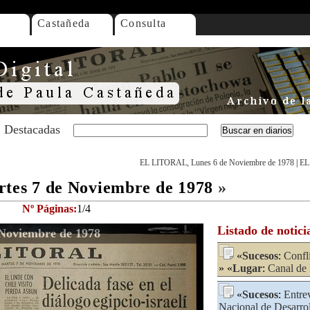
Castañeda
Consulta
Destacadas
EL LITORAL, Lunes 6 de Noviembre de 1978
|
EL
es 7 de Noviembre de 1978
»
Nº Páginas:
1/4
Listado de notici
Noviembre de 1978
«
Sucesos
:
Confli
» «
Lugar
:
Canal de
«
Sucesos
:
Entrev
Nacional de Desarro