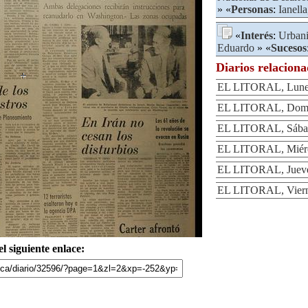
» «
Personas
:
Ianella
«
Interés
:
Urban
Eduardo
» «
Sucesos
Diarios relacion
EL LITORAL, Lunes
EL LITORAL, Domin
EL LITORAL, Sábad
EL LITORAL, Miérc
EL LITORAL, Jueve
EL LITORAL, Viern
l siguiente enlace: