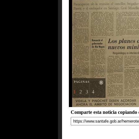
PAGINAS
1
2
3
4
Comparte esta noticia copiando e