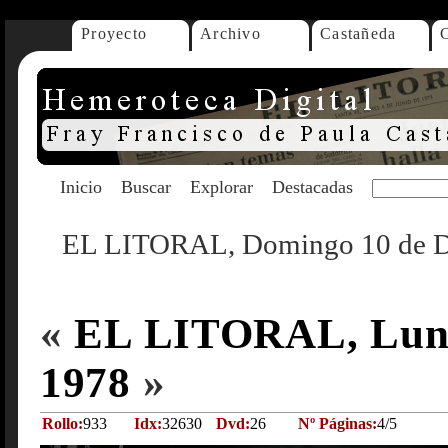
Proyecto
Archivo
Castañeda
Inicio
Buscar
Explorar
Destacadas
EL LITORAL, Domingo 10 de D
«
EL LITORAL, Lunes
1978
»
Rollo:
933
Idx:
32630
Dvd:
26
Nº Páginas:
4/5