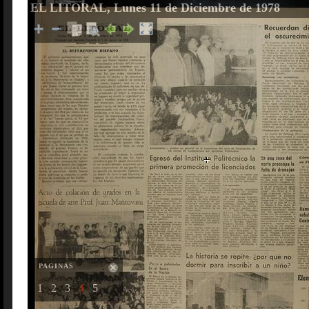
EL LITORAL, Lunes 11 de Diciembre de 1978
PAGINAS
1
2
3
4
5