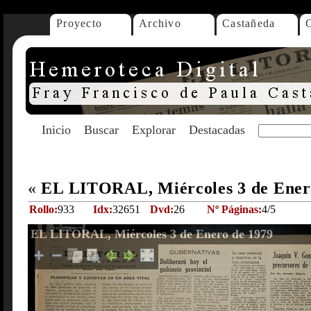
Proyecto
Archivo
Castañeda
Inicio
Buscar
Explorar
Destacadas
«
EL LITORAL, Miércoles 3 de Ener
Rollo:
933
Idx:
32651
Dvd:
26
Nº Páginas:
4/5
EL LITORAL, Miércoles 3 de Enero de 1979