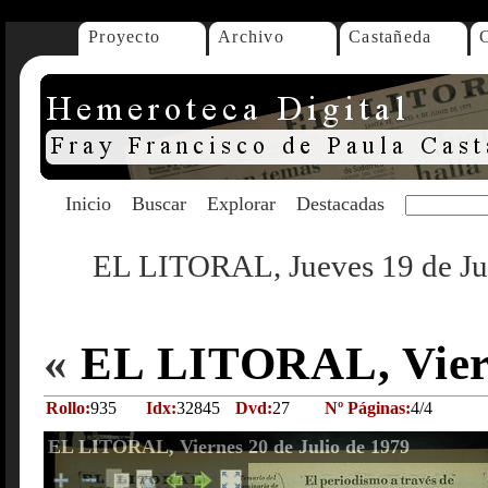
Proyecto
Archivo
Castañeda
Inicio
Buscar
Explorar
Destacadas
EL LITORAL, Jueves 19 de Ju
«
EL LITORAL, Viern
Rollo:
935
Idx:
32845
Dvd:
27
Nº Páginas:
4/4
EL LITORAL, Viernes 20 de Julio de 1979