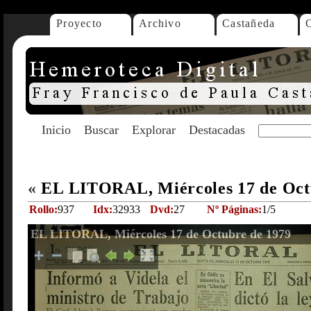
Proyecto
Archivo
Castañeda
Inicio
Buscar
Explorar
Destacadas
«
EL LITORAL, Miércoles 17 de Oct
Rollo:
937
Idx:
32933
Dvd:
27
Nº Páginas:
1/5
EL LITORAL, Miércoles 17 de Octubre de 1979