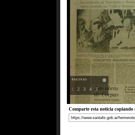
PAGINAS
1
2
3
4
5
Comparte esta noticia copiando e