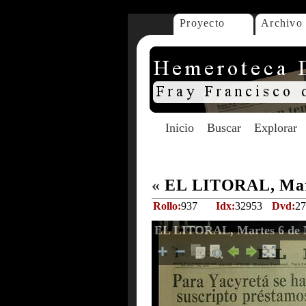
Proyecto
Archivo
Inicio
Buscar
Explorar
«
EL LITORAL, Mart
Rollo:
937
Idx:
32953
Dvd:
27
EL LITORAL, Martes 6 de 