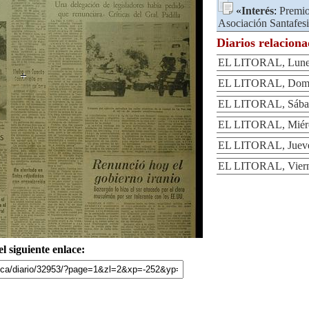
«
Interés
:
Premio
Asociación Santafesi
Diarios relacion
EL LITORAL, Lunes
EL LITORAL, Domin
EL LITORAL, Sábad
EL LITORAL, Miérc
EL LITORAL, Jueve
EL LITORAL, Viern
l siguiente enlace: