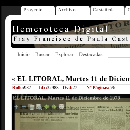
Proyecto
Archivo
Castañeda
Inicio
Buscar
Explorar
Destacadas
«
EL LITORAL, Martes 11 de Diciem
Rollo:
937
Idx:
32988
Dvd:
27
Nº Páginas:
5/6
EL LITORAL, Martes 11 de Diciembre de 1979