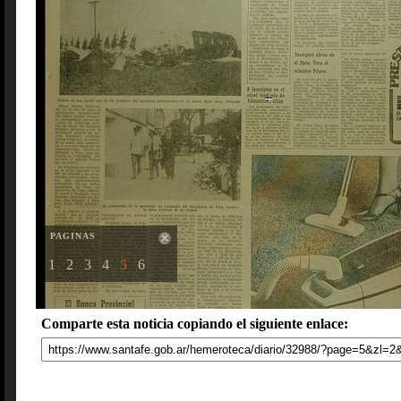
PAGINAS
1
2
3
4
5
6
Comparte esta noticia copiando el siguiente enlace: