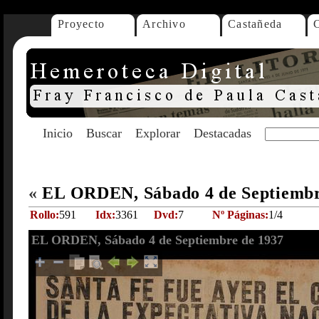
Proyecto
Archivo
Castañeda
Inicio
Buscar
Explorar
Destacadas
«
EL ORDEN, Sábado 4 de Septiembr
Rollo:
591
Idx:
3361
Dvd:
7
Nº Páginas:
1/4
EL ORDEN, Sábado 4 de Septiembre de 1937