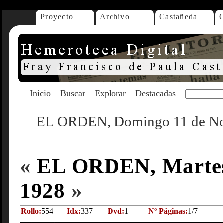
Proyecto
Archivo
Castañeda
Inicio
Buscar
Explorar
Destacadas
EL ORDEN, Domingo 11 de No
«
EL ORDEN, Martes 
1928
»
Rollo:
554
Idx:
337
Dvd:
1
Nº Páginas:
1/7