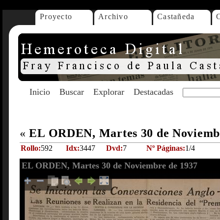
Proyecto
Archivo
Castañeda
Inicio
Buscar
Explorar
Destacadas
«
EL ORDEN, Martes 30 de Noviemb
Rollo:
592
Idx:
3447
Dvd:
7
Nº Páginas:
1/4
EL ORDEN, Martes 30 de Noviembre de 1937