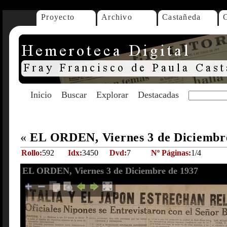
Proyecto
Archivo
Castañeda
Inicio
Buscar
Explorar
Destacadas
«
EL ORDEN, Viernes 3 de Diciembr
Rollo:
592
Idx:
3450
Dvd:
7
Nº Páginas:
1/4
EL ORDEN, Viernes 3 de Diciembre de 1937