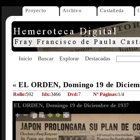
Proyecto
Archivo
Castañeda
Inicio
Buscar
Explorar
Destacadas
«
EL ORDEN, Domingo 19 de Diciem
Rollo:
592
Idx:
3466
Dvd:
7
Nº Páginas:
1/4
EL ORDEN, Domingo 19 de Diciembre de 1937