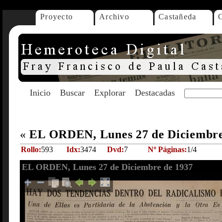
Proyecto
Archivo
Castañeda
Inicio
Buscar
Explorar
Destacadas
«
EL ORDEN, Lunes 27 de Diciembre
Rollo:
593
Idx:
3474
Dvd:
7
Nº Páginas:
1/4
EL ORDEN, Lunes 27 de Diciembre de 1937