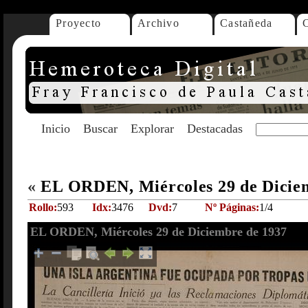
Proyecto
Archivo
Castañeda
Inicio
Buscar
Explorar
Destacadas
«
EL ORDEN, Miércoles 29 de Dicie
Rollo:
593
Idx:
3476
Dvd:
7
Nº Páginas:
1/4
EL ORDEN, Miércoles 29 de Diciembre de 1937