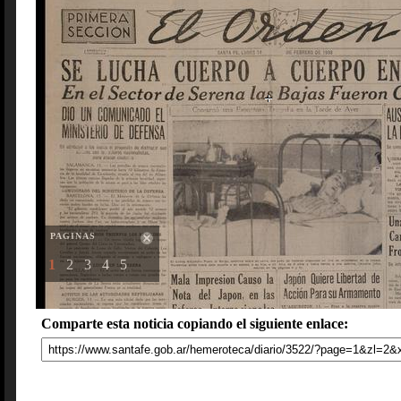
PAGINAS
1
2
3
4
5
Comparte esta noticia copiando el siguiente enlace: