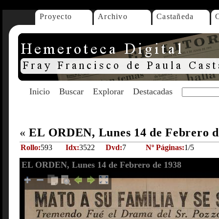
Proyecto
Archivo
Castañeda
Inicio
Buscar
Explorar
Destacadas
«
EL ORDEN, Lunes 14 de Febrero d
Rollo:
593
Idx:
3522
Dvd:
7
Nº Páginas:
1/5
EL ORDEN, Lunes 14 de Febrero de 1938