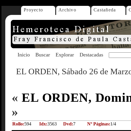
Proyecto
Archivo
Castañeda
Inicio
Buscar
Explorar
Destacadas
EL ORDEN, Sábado 26 de Marzo
«
EL ORDEN, Doming
»
Rollo:
594
Idx:
3563
Dvd:
7
Nº Páginas:
1/4