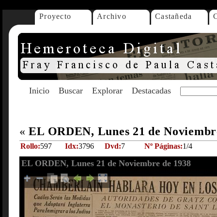
Proyecto
Archivo
Castañeda
Inicio
Buscar
Explorar
Destacadas
«
EL ORDEN, Lunes 21 de Noviembr
Rollo:
597
Idx:
3796
Dvd:
7
Nº Páginas:
1/4
EL ORDEN, Lunes 21 de Noviembre de 1938