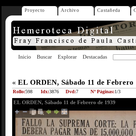
Proyecto
Archivo
Castañeda
Inicio
Buscar
Explorar
Destacadas
«
EL ORDEN, Sábado 11 de Febrero 
Rollo:
598
Idx:
3876
Dvd:
7
Nº Páginas:
1/3
EL ORDEN, Sábado 11 de Febrero de 1939