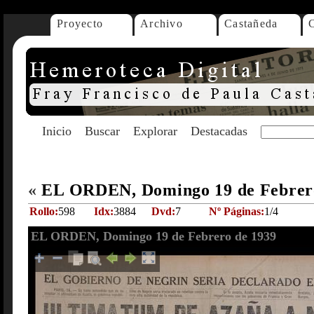
Proyecto
Archivo
Castañeda
Inicio
Buscar
Explorar
Destacadas
«
EL ORDEN, Domingo 19 de Febrer
Rollo:
598
Idx:
3884
Dvd:
7
Nº Páginas:
1/4
EL ORDEN, Domingo 19 de Febrero de 1939