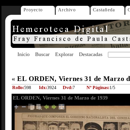
Proyecto
Archivo
Castañeda
Inicio
Buscar
Explorar
Destacadas
«
EL ORDEN, Viernes 31 de Marzo 
Rollo:
598
Idx:
3924
Dvd:
7
Nº Páginas:
1/5
EL ORDEN, Viernes 31 de Marzo de 1939