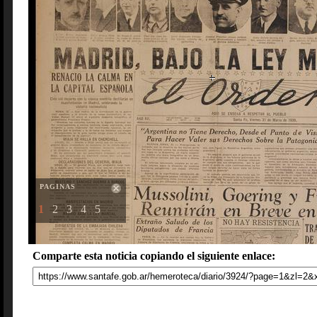
PAGINAS
1
2
3
4
5
Comparte esta noticia copiando el siguiente enlace: