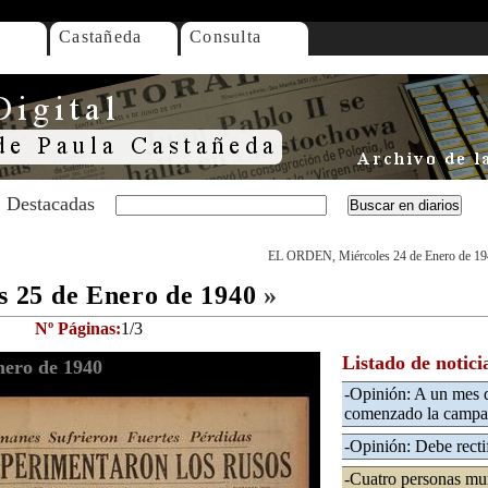
Castañeda
Consulta
Destacadas
EL ORDEN, Miércoles 24 de Enero de 1
 25 de Enero de 1940
»
Nº Páginas:
1/3
Listado de notici
ero de 1940
-Opinión: A un mes d
comenzado la campa
-Opinión: Debe rectif
-Cuatro personas mur