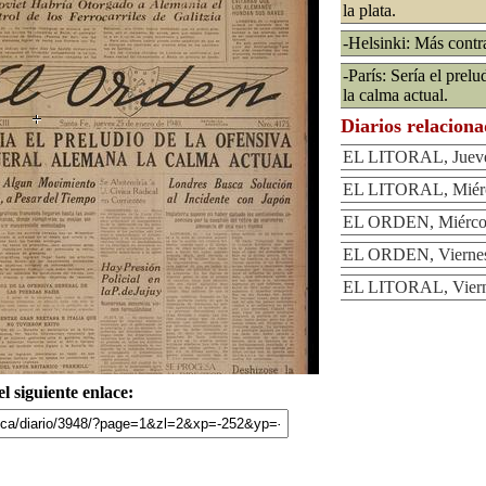
la plata.
-Helsinki: Más contr
-París: Sería el prel
la calma actual.
Diarios relacion
EL LITORAL, Jueve
EL LITORAL, Miérco
EL ORDEN, Miércole
EL ORDEN, Viernes
EL LITORAL, Vierne
l siguiente enlace: