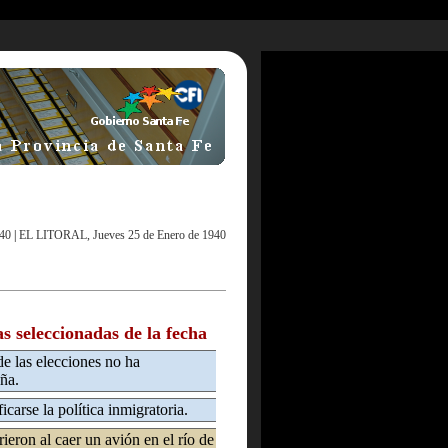
940
|
EL LITORAL, Jueves 25 de Enero de 1940
as seleccionadas de la fecha
e las elecciones no ha
ña.
icarse la política inmigratoria.
ieron al caer un avión en el río de