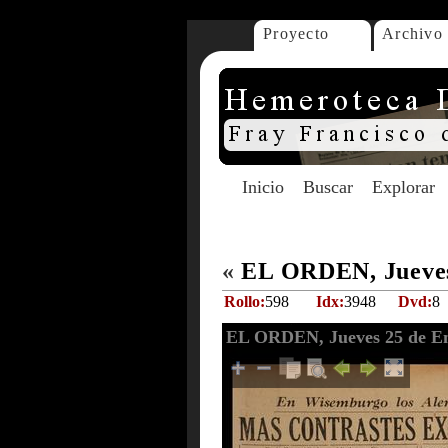
Proyecto
Archivo
Inicio
Buscar
Explorar
«
EL ORDEN, Jueves
Rollo:
598
Idx:
3948
Dvd:
8
EL ORDEN, Jueves 25 de En