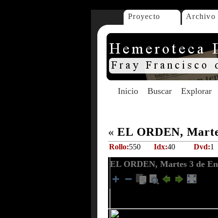
Proyecto
Archivo
Inicio
Buscar
Explorar
«
EL ORDEN, Martes
Rollo:
550
Idx:
40
Dvd:
1
EL ORDEN, Martes 3 de En