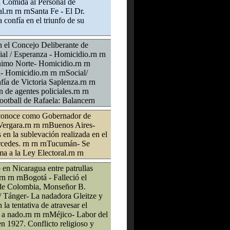
a Comida al Personal de
.rn rn rnSanta Fe - El Dr.
confía en el triunfo de su
n el Concejo Deliberante de
ial / Esperanza - Homicidio.rn rn
ónimo Norte- Homicidio.rn rn
a- Homicidio.rn rn rnSocial/
fía de Victoria Saplenza.rn rn
 de agentes policiales.rn rn
ootball de Rafaela: Balancern
econoce como Gobernador de
Vergara.rn rn rnBuenos Aires-
 en la sublevación realizada en el
cedes. rn rn rnTucumán- Se
a a la Ley Electoral.rn rn
en Nicaragua entre patrullas
n rn rnBogotá - Falleció el
de Colombia, Monseñor B.
/ Tánger- La nadadora Gleitze y
a tentativa de atravesar el
r a nado.rn rn rnMéjico- Labor del
 1927. Conflicto religioso y