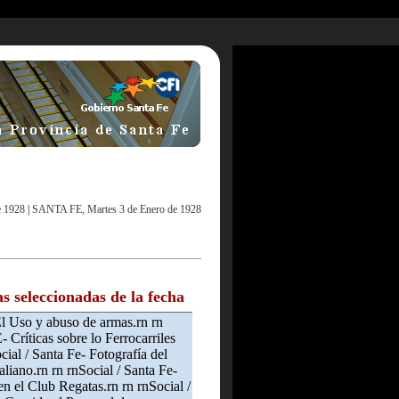
 1928
|
SANTA FE, Martes 3 de Enero de 1928
as seleccionadas de la fecha
l Uso y abuso de armas.rn rn
 Críticas sobre lo Ferrocarriles
cial / Santa Fe- Fotografía del
taliano.rn rn rnSocial / Santa Fe-
en el Club Regatas.rn rn rnSocial /