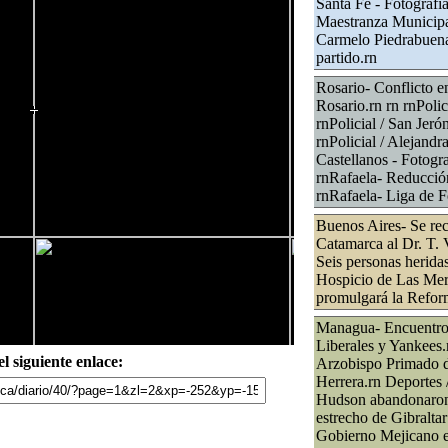
Santa Fe - Fotografí
Maestranza Municipal
Carmelo Piedrabuena 
partido.rn
Rosario- Conflicto e
Rosario.rn rn rnPolic
rnPolicial / San Jer
rnPolicial / Alejandr
Castellanos - Fotogra
rnRafaela- Reducción
rnRafaela- Liga de F
Buenos Aires- Se r
Catamarca al Dr. T. 
Seis personas heridas
Hospicio de Las Mer
promulgará la Reform
Managua- Encuentro 
Liberales y Yankees.r
l siguiente enlace:
Arzobispo Primado 
Herrera.rn Deportes 
Hudson abandonaron l
estrecho de Gibralta
Gobierno Mejicano en