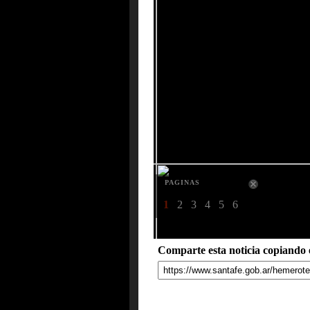
PAGINAS
1
2
3
4
5
6
Comparte esta noticia copiando e