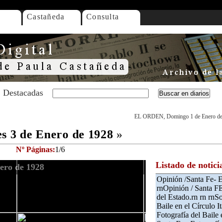
Castañeda
Consulta
Destacadas
EL ORDEN, Domingo 1 de Enero de
 3 de Enero de 1928
»
Nº Páginas:
1/6
Listado de notici
ero de 1928
Opinión /Santa Fe- E
rnOpinión / Santa FE-
del Estado.rn rn rnSo
Baile en el Círculo I
Fotografía del Baile 