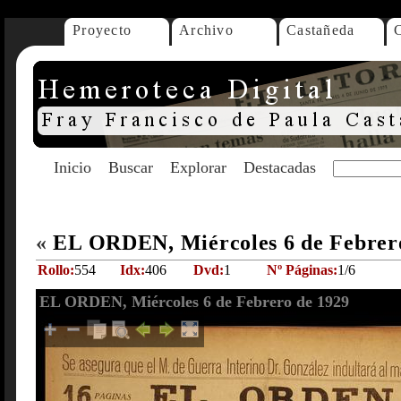
Proyecto
Archivo
Castañeda
Inicio
Buscar
Explorar
Destacadas
«
EL ORDEN, Miércoles 6 de Febrer
Rollo:
554
Idx:
406
Dvd:
1
Nº Páginas:
1/6
EL ORDEN, Miércoles 6 de Febrero de 1929