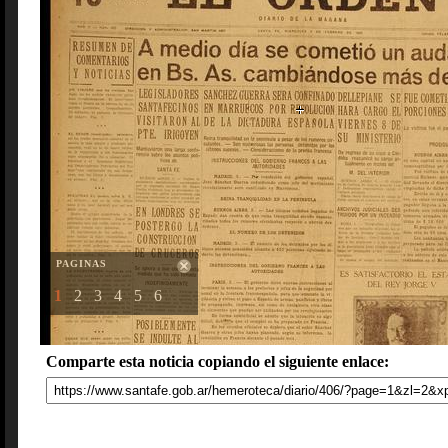
PAGINAS
1
2
3
4
5
6
Comparte esta noticia copiando el siguiente enlace: