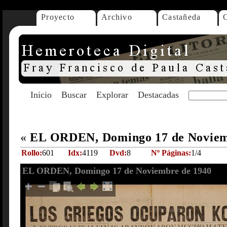
Proyecto
Archivo
Castañeda
Inicio
Buscar
Explorar
Destacadas
«
EL ORDEN, Domingo 17 de Noviem
Rollo:
601
Idx:
4119
Dvd:
8
Nº Páginas:
1/4
EL ORDEN, Domingo 17 de Noviembre de 1940