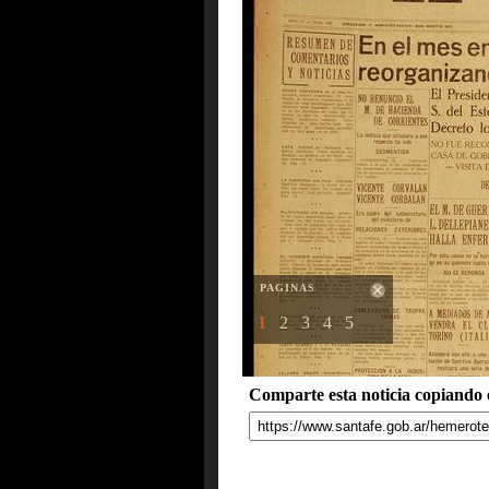
PAGINAS
1
2
3
4
5
Comparte esta noticia copiando e