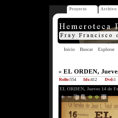
Proyecto
Archivo
Inicio
Buscar
Explorar
«
EL ORDEN, Jueves
Rollo:
554
Idx:
412
Dvd:
1
EL ORDEN, Jueves 14 de Fe