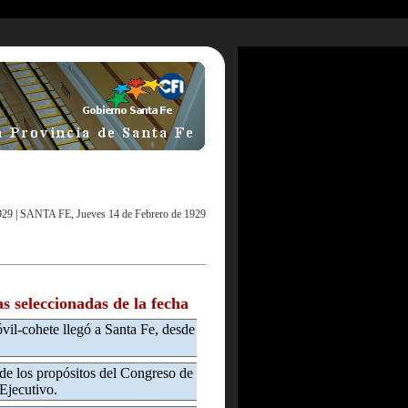
929
|
SANTA FE, Jueves 14 de Febrero de 1929
as seleccionadas de la fecha
il-cohete llegó a Santa Fe, desde
de los propósitos del Congreso de
 Ejecutivo.