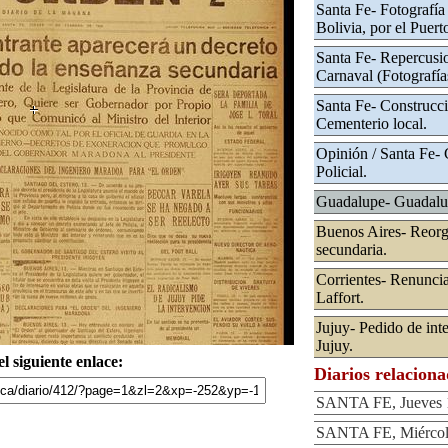
Santa Fe- Fotografía
Bolivia, por el Puert
Santa Fe- Repercusion
Carnaval (Fotografía
Santa Fe- Construcci
Cementerio local.
Opinión / Santa Fe-
Policial.
Guadalupe- Guadalup
Buenos Aires- Reorg
secundaria.
Corrientes- Renuncia
Laffort.
Jujuy- Pedido de int
Jujuy.
l siguiente enlace:
Diarios relacion
SANTA FE, Jueves 1
SANTA FE, Miércole