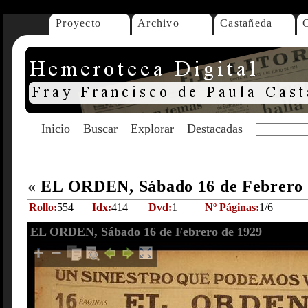
Proyecto
Archivo
Castañeda
Inicio
Buscar
Explorar
Destacadas
«
EL ORDEN, Sábado 16 de Febrero
Rollo:
554
Idx:
414
Dvd:
1
Nº Páginas:
1/6
EL ORDEN, Sábado 16 de Febrero de 1929