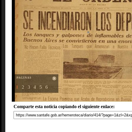
PAGINAS
1
2
3
4
5
6
Comparte esta noticia copiando el siguiente enlace: