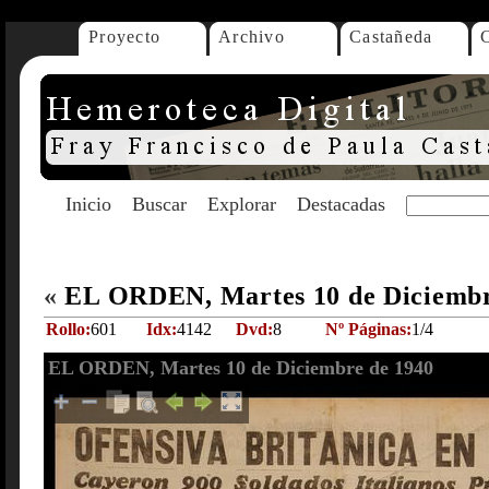
Proyecto
Archivo
Castañeda
Inicio
Buscar
Explorar
Destacadas
«
EL ORDEN, Martes 10 de Diciembr
Rollo:
601
Idx:
4142
Dvd:
8
Nº Páginas:
1/4
EL ORDEN, Martes 10 de Diciembre de 1940