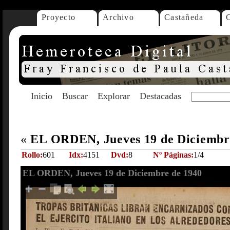
Proyecto
Archivo
Castañeda
Inicio
Buscar
Explorar
Destacadas
«
EL ORDEN, Jueves 19 de Diciembr
Rollo:
601
Idx:
4151
Dvd:
8
Nº Páginas:
1/4
EL ORDEN, Jueves 19 de Diciembre de 1940